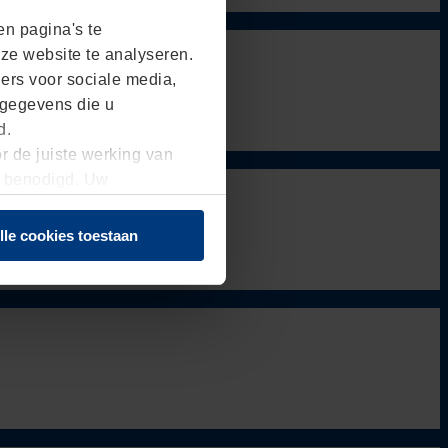
n pagina's te
ze website te analyseren.
ers voor sociale media,
 gegevens die u
ld.
r de juiste werking van
g benodigd. Uw
laring
op onze website
lle cookies toestaan