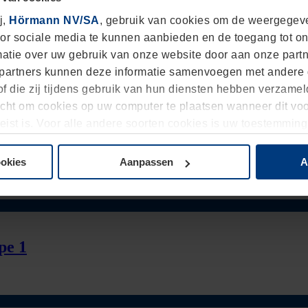
j,
Hörmann NV/SA
, gebruik van cookies om de weergegeve
oor sociale media te kunnen aanbieden en de toegang tot on
2
atie over uw gebruik van onze website door aan onze partn
 partners kunnen deze informatie samenvoegen met andere
of die zij tijdens gebruik van hun diensten hebben verzame
echt om cookies op uw computer te plaatsen wanneer dit voo
eist is. Voor alle andere soorten cookies is uw toestemmin
 moment bij de uitleg van de cookies op pagina
Privacyverk
ookies
Aanpassen
A
pe 1