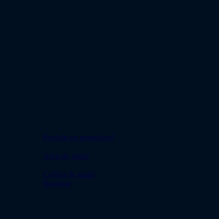
Disclaimers
Privacybeleid
Impressum
Politique en matière de cookies (UE)
Conditions générales
Politique de livraison et de retour
© 2026 Hörmann.
Close
Shop
Menu
Rangement de jardin
Produits en promotion!
Abris de jardin
Coffres de jardin
Boutique
Montage
Revendeurs
Acheter maintenant