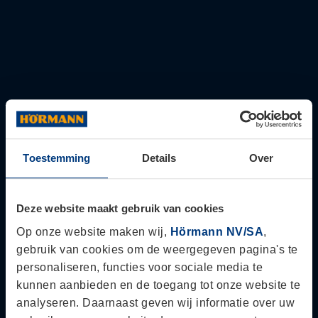
Ik wens
Ik wens
zelf te
dat mijn
monteren
berging
wordt
gemonteerd
door een
vakman
(
+
€
907,50
)
Juno-
tuinberging
Toevoegen aan winkelwagen
modern
Toestemming
Details
Over
met
Beschrijving
zadeldak,
Documentatie
JSD
6
Deze website maakt gebruik van cookies
aantal
Beschrijving
Op onze website maken wij,
Hörmann NV/SA
,
gebruik van cookies om de weergegeven pagina's te
Omschrijving
personaliseren, functies voor sociale media te
kunnen aanbieden en de toegang tot onze website te
Type
= Tuinberging met zadeldak
analyseren. Daarnaast geven wij informatie over uw