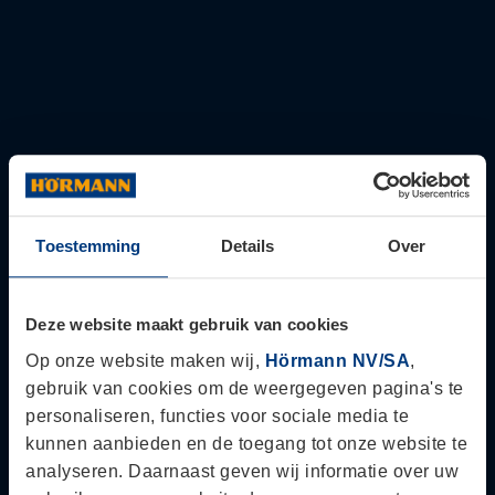
Ik wens
Ik wens
zelf te
dat mijn
monteren
berging
wordt
gemonteerd
door een
vakman
(
+
€
907,50
)
Juno-
tuinberging
Toevoegen aan winkelwagen
design
Toestemming
Details
Over
met
Beschrijving
zadeldak,
Documentatie
JSD
12
Deze website maakt gebruik van cookies
aantal
Beschrijving
Op onze website maken wij,
Hörmann NV/SA
,
gebruik van cookies om de weergegeven pagina's te
Omschrijving
personaliseren, functies voor sociale media te
kunnen aanbieden en de toegang tot onze website te
Type
= Tuinberging met zadeldak
analyseren. Daarnaast geven wij informatie over uw